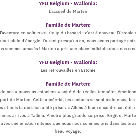
YFU Belgium - Wallonia:
L'accueil de Marten
Famille de Marten:
’aventure en août 2020. Coup du hasard : c’est à nouveau l’Estonie 
uriant plein d’énergie. Durant presqu’un an, nous avons partagé notre
ous sommes amusés ! Marten a pris une place indicible dans nos cœur
YFU Belgium - Wallonia:
Les retrouvailles en Estonie
Famille de Marten:
de nos « poussins estoniens » ont été de réelles tempêtes émotionn
part de Marten. Cette année-là, les contacts se sont maintenus, les
 et puis la décision a été prise : « Allons à leur rencontre cet été, 
mmes arrivés à Tallinn. A notre plus grande surprise, Birgit et Mart
est avec une émotion intense que nous nous sommes pris dans les br
beau voyage.